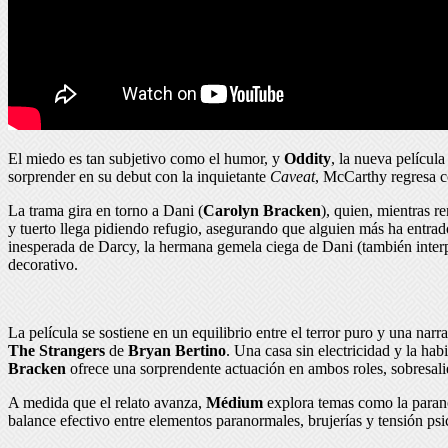
El miedo es tan subjetivo como el humor, y
Oddity
, la nueva películ
sorprender en su debut con la inquietante
Caveat
, McCarthy regresa c
La trama gira en torno a Dani (
Carolyn Bracken
), quien, mientras 
y tuerto llega pidiendo refugio, asegurando que alguien más ha entrado
inesperada de Darcy, la hermana gemela ciega de Dani (también interp
decorativo.
La película se sostiene en un equilibrio entre el terror puro y una na
The Strangers
de
Bryan Bertino
. Una casa sin electricidad y la h
Bracken
ofrece una sorprendente actuación en ambos roles, sobresal
A medida que el relato avanza,
Médium
explora temas como la parano
balance efectivo entre elementos paranormales, brujerías y tensión p