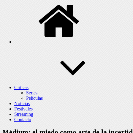
Criticas
Series
Películas
Noticias
Festivales
Streaming
Contacto
Médium: el miedo como arte de la incert