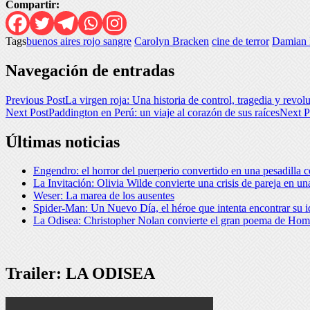
Compartir:
Tags
buenos aires rojo sangre
Carolyn Bracken
cine de terror
Damian
Navegación de entradas
Previous Post
La virgen roja: Una historia de control, tragedia y revol
Next Post
Paddington en Perú: un viaje al corazón de sus raíces
Next P
Últimas noticias
Engendro: el horror del puerperio convertido en una pesadilla c
La Invitación: Olivia Wilde convierte una crisis de pareja en 
Weser: La marea de los ausentes
Spider-Man: Un Nuevo Día, el héroe que intenta encontrar su i
La Odisea: Christopher Nolan convierte el gran poema de Home
Trailer: LA ODISEA