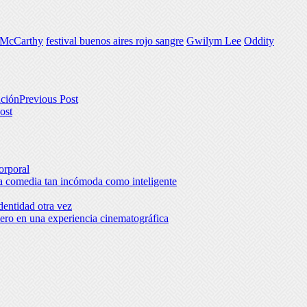
 McCarthy
festival buenos aires rojo sangre
Gwilym Lee
Oddity
ución
Previous Post
ost
orporal
una comedia tan incómoda como inteligente
dentidad otra vez
ro en una experiencia cinematográfica