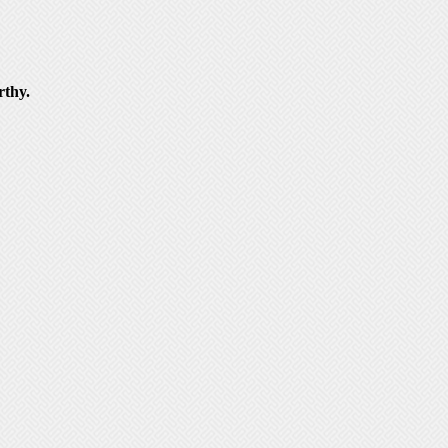
rthy.