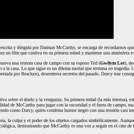
a escrita y dirigida por Damian McCarthy, se encarga de recordarnos que 
on un film que cautiva en su primera mitad y mantiene una atmósfera esc
renueva una remota casa de campo con su esposo Ted (
Gwilym Lee
), d
 a la casa. Lo que sigue es un dilema mortal que termina en tragedia. U
retada por Bracken), desentierra secretos del pasado. Darcy trae consi
rrativa sobre el duelo y la venganza. Su primera mitad (la más intensa), 
abilidad de McCarthy para jugar con la oscuridad y el fuera de campo, 
iendo como Darcy, quien combina humor negro con una tensión casi ins
ia, la culpa y el poder de los objetos cargados simbólicamente. Aunque
sicológica, demostrando que McCarthy es una voz a seguir en el cine de