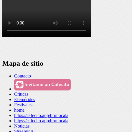
Mapa de sitio
Contacto
Criticas
Efemérides
Festivales
home
https://cafecito.app/brunocala
https://cafecito.app/brunocala
Noticias
Streaming