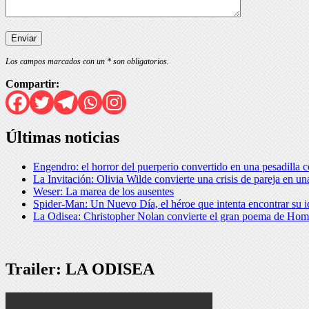
Los campos marcados con un * son obligatorios.
Compartir:
Últimas noticias
Engendro: el horror del puerperio convertido en una pesadilla c
La Invitación: Olivia Wilde convierte una crisis de pareja en 
Weser: La marea de los ausentes
Spider-Man: Un Nuevo Día, el héroe que intenta encontrar su i
La Odisea: Christopher Nolan convierte el gran poema de Home
Trailer: LA ODISEA