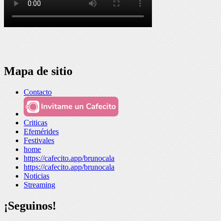
Mapa de sitio
Contacto
Criticas
Efemérides
Festivales
home
https://cafecito.app/brunocala
https://cafecito.app/brunocala
Noticias
Streaming
¡Seguinos!