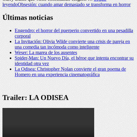
leyendo
Obsesión: cuando amar demasiado se transforma en horror
Últimas noticias
Engendro: el horror del puerperio convertido en una pesadilla
corporal
La Invitación: Olivia Wilde convierte una crisis de pareja en
una comedia tan incómoda como inteligente
Weser: La marea de los ausentes
Spider-Man: Un Nuevo Día, el héroe que intenta encontrar su
identidad otra vez
La Odisea: Christopher Nolan convierte el gran poema de
Homero en una experiencia cinematográfica
Trailer: LA ODISEA