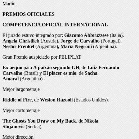
Martín.
PREMIOS OFICIALES
COMPETENCIA OFICIAL INTERNACIONAL
El jurado estuvo integrado por:
Giacomo Abbruzzese
(Italia)
,
Angela Christlieb
(Austria)
, Jorge de Carvalho
(Portugal)
,
Néstor Frenkel
(Argentina)
, María Negroni
(Argentina).
Gran Premio auspiciado por PELIPLAT
Ex aequo
para
A paixão segundo GH
, de
Luiz Fernando
Carvalho
(Brasil) y
El placer es mío
, de
Sacha
Amaral
(Argentina).
Mejor largometraje
Riddle of Fire
, de
Weston Razooli
(Estados Unidos).
Mejor cortometraje
The Ghosts You Draw on My Back
, de
Nikola
Stojanović
(Serbia).
Mejor dirección