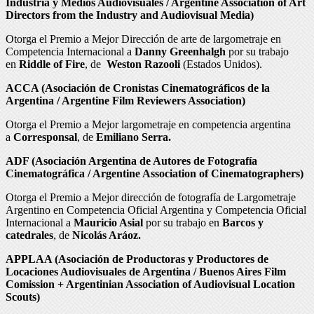
Industria y Medios Audiovisuales / Argentine Association of Art
Directors from the Industry and Audiovisual Media)
Otorga el Premio a Mejor Dirección de arte de largometraje en
Competencia Internacional a
Danny Greenhalgh
por su trabajo
en
Riddle of Fire
, de
Weston Razooli
(Estados Unidos).
ACCA (Asociación de Cronistas Cinematográficos de la
Argentina / Argentine Film Reviewers Association)
Otorga el Premio a
Mejor largometraje en competencia argentina
a
Corresponsal
, de
Emiliano Serra.
ADF (Asociación Argentina de Autores de Fotografía
Cinematográfica / Argentine Association of Cinematographers)
Otorga el Premio a Mejor dirección de fotografía de Largometraje
Argentino en Competencia Oficial Argentina y Competencia Oficial
Internacional a
Mauricio Asial
por su trabajo en
Barcos y
catedrales
, de
Nicolás Aráoz.
APPLAA (Asociación de Productoras y Productores de
Locaciones Audiovisuales de Argentina / Buenos Aires Film
Comission + Argentinian Association of Audiovisual Location
Scouts)