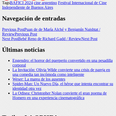
Tags
BAFICI 2024
cine argentino
Festival Internacional de Cine
Independiente de Buenos Aires
Navegación de entradas
Previous Post
Puan de de María Alché y Benjamín Naishtat /
Review
Previous Post
Next Post
Bebé Reno de Richard Gadd / Review
Next Post
Últimas noticias
Engendro: el horror del puerperio convertido en una pesadilla
corporal
La Invitación: Olivia Wilde convierte una crisis de pareja en
una comedia tan incómoda como inteligente
Weser: La marea de los ausentes
Spider-Man: Un Nuevo Día, el héroe que intenta encontrar su
identidad otra vez
La Odisea: Christopher Nolan convierte el gran poema de
Homero en una experiencia cinematográfica