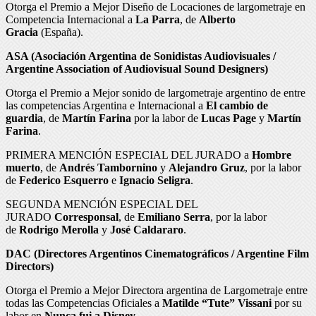
Otorga el Premio a Mejor Diseño de Locaciones de largometraje en
Competencia Internacional a
La Parra
, de
Alberto
Gracia
(España).
ASA (Asociación Argentina de Sonidistas Audiovisuales /
Argentine Association of Audiovisual Sound Designers)
Otorga el Premio a Mejor sonido de largometraje argentino de entre
las competencias Argentina e Internacional a
El cambio de
guardia
, de
Martín Farina
por la labor de
Lucas Page
y
Martín
Farina
.
PRIMERA MENCIÓN ESPECIAL DEL JURADO a
Hombre
muerto
, de
Andrés Tambornino
y
Alejandro Gruz
, por la labor
de
Federico Esquerro
e
Ignacio Seligra
.
SEGUNDA MENCIÓN ESPECIAL DEL
JURADO
Corresponsal
, de
Emiliano Serra
, por la labor
de
Rodrigo Merolla
y
José Caldararo
.
DAC (Directores Argentinos Cinematográficos / Argentine Film
Directors)
Otorga el Premio a Mejor Directora argentina de Largometraje entre
todas las Competencias Oficiales a
Matilde “Tute” Vissani
por su
labor en
Nunca fui a Disney.