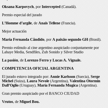
Oksana Karpovych
, por
Intercepted
(Canadá).
Premio especial del jurado
L’Homme d’argile
, de
Anaïs Tellene
(Francia).
Mejor actuación
Maria Fernanda Cândido
, por
A paixão segundo GH
(Brasil).
Premio estímulo al cine argentino auspiciado conjuntamente por
Lahaye Media, Sendfiles, Zub Sonido y Silver Studio
La pasión
, de
Lorenzo Ferro y Lucas A. Vignale.
COMPETENCIA OFICIAL ARGENTINA
El jurado estuvo integrado por:
Annie Karlsson
(Suecia),
Serge
Michel
(Suiza),
Laura Nevole
(Argentina),
Valentina Otormin
Dall’Oglio
(Uruguay),
María Fernanda Mugica
(Argentina).
Gran premio auspiciado por el BANCO CIUDAD
Vrutos
, de
Miguel Bou.