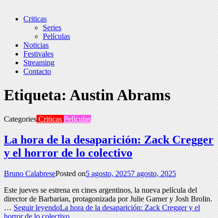
Criticas
Series
Películas
Noticias
Festivales
Streaming
Contacto
Etiqueta:
Austin Abrams
Categories
Criticas
Películas
La hora de la desaparición: Zack Cregger
y el horror de lo colectivo
Bruno Calabrese
Posted on
5 agosto, 2025
7 agosto, 2025
Este jueves se estrena en cines argentinos, la nueva película del
director de Barbarian, protagonizada por Julie Garner y Josh Brolin.
…
Seguir leyendo
La hora de la desaparición: Zack Cregger y el
horror de lo colectivo