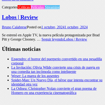
Categories
Criticas
Películas
Streaming
Lobos | Review
Bruno Calabrese
Posted on
1 octubre, 2024
1 octubre, 2024
Se estrenó en Apple TV, la nueva película protagonizada por Brad
Pitt y George Clooney. …
Seguir leyendo
Lobos | Review
Últimas noticias
Engendro: el horror del puerperio convertido en una pesadilla
corporal
La Invitación: Olivia Wilde convierte una crisis de pareja en
una comedia tan incómoda como inteligente
Weser: La marea de los ausentes
Spider-Man: Un Nuevo Día, el héroe que intenta encontrar su
identidad otra vez
La Odisea: Christopher Nolan convierte el gran poema de
Homero en una experiencia cinematográfica