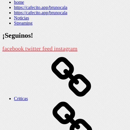
home
https://cafecito.app/brunocala
https://cafecito.app/brunocala
Noticias
Streaming
¡Seguinos!
facebook
twitter
feed
instagram
Criticas