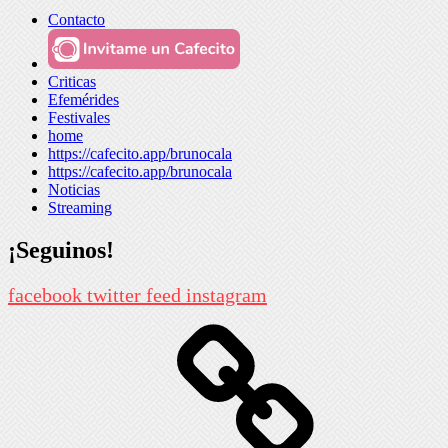
Contacto
Criticas
Efemérides
Festivales
home
https://cafecito.app/brunocala
https://cafecito.app/brunocala
Noticias
Streaming
¡Seguinos!
facebook
twitter
feed
instagram