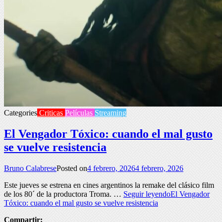
Categories
Criticas
Películas
Streaming
El Vengador Tóxico: cuando el mal gusto
se vuelve resistencia
Bruno Calabrese
Posted on
4 febrero, 2026
4 febrero, 2026
Este jueves se estrena en cines argentinos la remake del clásico film
de los 80´ de la productora Troma. …
Seguir leyendo
El Vengador
Tóxico: cuando el mal gusto se vuelve resistencia
Compartir: