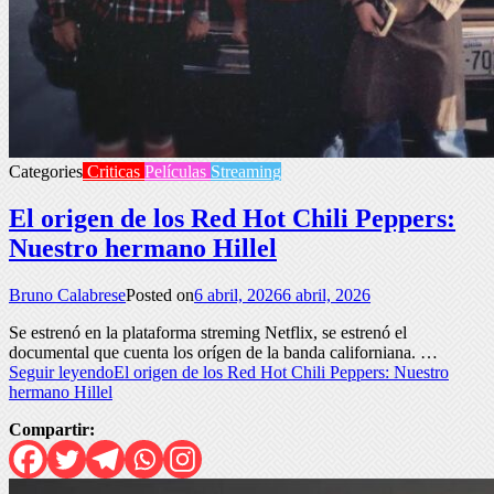
Categories
Criticas
Películas
Streaming
El origen de los Red Hot Chili Peppers:
Nuestro hermano Hillel
Bruno Calabrese
Posted on
6 abril, 2026
6 abril, 2026
Se estrenó en la plataforma streming Netflix, se estrenó el
documental que cuenta los orígen de la banda californiana. …
Seguir leyendo
El origen de los Red Hot Chili Peppers: Nuestro
hermano Hillel
Compartir: