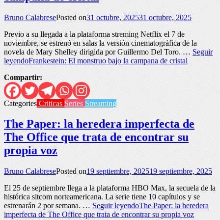
Bruno Calabrese
Posted on
31 octubre, 2025
31 octubre, 2025
Previo a su llegada a la plataforma streming Netflix el 7 de
noviembre, se estrenó en salas la versión cinematográfica de la
novela de Mary Shelley dirigida por Guillermo Del Toro. …
Seguir
leyendo
Frankestein: El monstruo bajo la campana de cristal
Compartir:
Categories
Criticas
Series
Streaming
The Paper: la heredera imperfecta de
The Office que trata de encontrar su
propia voz
Bruno Calabrese
Posted on
19 septiembre, 2025
19 septiembre, 2025
El 25 de septiembre llega a la plataforma HBO Max, la secuela de la
histórica sitcom norteamericana. La serie tiene 10 capítulos y se
estrenarán 2 por semana. …
Seguir leyendo
The Paper: la heredera
imperfecta de The Office que trata de encontrar su propia voz