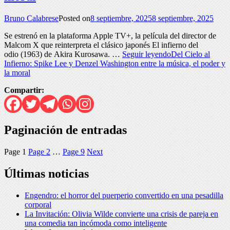
Bruno Calabrese
Posted on
8 septiembre, 2025
8 septiembre, 2025
Se estrenó en la plataforma Apple TV+, la película del director de
Malcom X que reinterpreta el clásico japonés El infierno del
odio (1963) de Akira Kurosawa. …
Seguir leyendo
Del Cielo al
Infierno: Spike Lee y Denzel Washington entre la música, el poder y
la moral
Compartir:
Paginación de entradas
Page
1
Page
2
…
Page
9
Next
Últimas noticias
Engendro: el horror del puerperio convertido en una pesadilla
corporal
La Invitación: Olivia Wilde convierte una crisis de pareja en
una comedia tan incómoda como inteligente