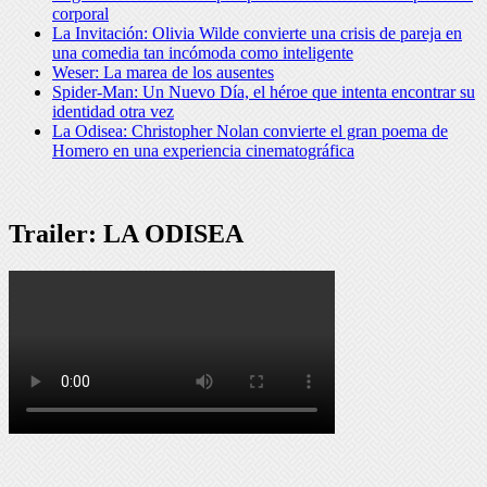
corporal
La Invitación: Olivia Wilde convierte una crisis de pareja en
una comedia tan incómoda como inteligente
Weser: La marea de los ausentes
Spider-Man: Un Nuevo Día, el héroe que intenta encontrar su
identidad otra vez
La Odisea: Christopher Nolan convierte el gran poema de
Homero en una experiencia cinematográfica
Trailer: LA ODISEA