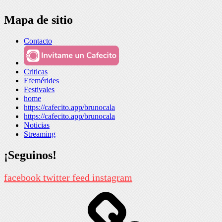
Mapa de sitio
Contacto
Criticas
Efemérides
Festivales
home
https://cafecito.app/brunocala
https://cafecito.app/brunocala
Noticias
Streaming
¡Seguinos!
facebook
twitter
feed
instagram