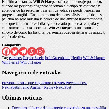
En última instancia,
Will & Harper
ofrece un mensaje poderoso:
cuando las personas cisgénero se toman el tiempo de escuchar y
aprender de las personas trans en sus vidas, se puede generar un
progreso tangible. En un momento de intensa división política, esta
película no solo muestra la belleza de una amistad transformadora,
sino que también abre el diálogo necesario para crear empatía y
entendimiento en la sociedad.
Will & Harpe
r es un testimonio
sincero de cómo las historias personales pueden generar un impacto
en el colectivo.
Compartir:
Tags
estrenos
Harper Steele
Josh Greenbaum
Netflix
Will & Harper
Will Ferrell
Will y Harper
Navegación de entradas
Previous Post
Lo que hay dentro | Review
Previous Post
Next Post
El reino Animal | Review
Next Post
Últimas noticias
Engendro: el horror del puerperio convertido en una pesadilla