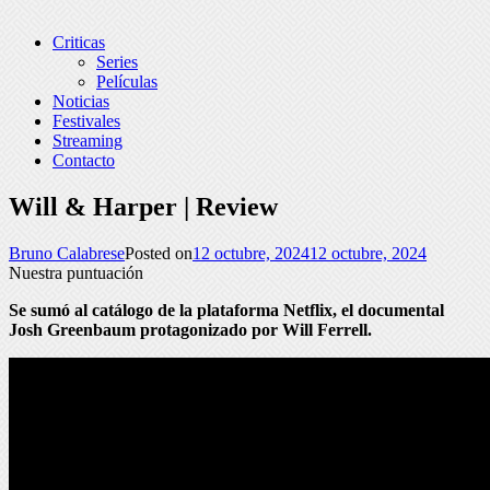
Criticas
Series
Películas
Noticias
Festivales
Streaming
Contacto
Will & Harper | Review
Bruno Calabrese
Posted on
12 octubre, 2024
12 octubre, 2024
Nuestra puntuación
Se sumó al catálogo de la plataforma Netflix, el documental
Josh Greenbaum protagonizado por Will Ferrell.