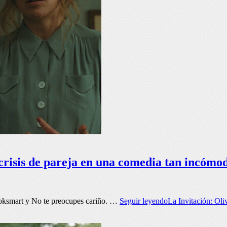
crisis de pareja en una comedia tan incómo
 Booksmart y No te preocupes cariño. …
Seguir leyendo
La Invitación: Oli