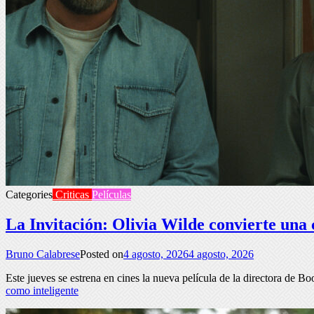
Categories
Criticas
Películas
La Invitación: Olivia Wilde convierte una 
Bruno Calabrese
Posted on
4 agosto, 2026
4 agosto, 2026
Este jueves se estrena en cines la nueva película de la directora de
como inteligente