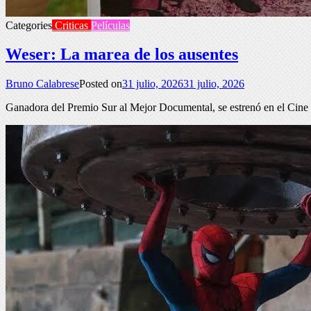
Categories
Criticas
Películas
Weser: La marea de los ausentes
Bruno Calabrese
Posted on
31 julio, 2026
31 julio, 2026
Ganadora del Premio Sur al Mejor Documental, se estrenó en el Cine