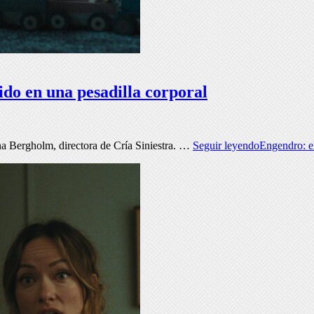
ido en una pesadilla corporal
nna Bergholm, directora de Cría Siniestra. …
Seguir leyendo
Engendro: el