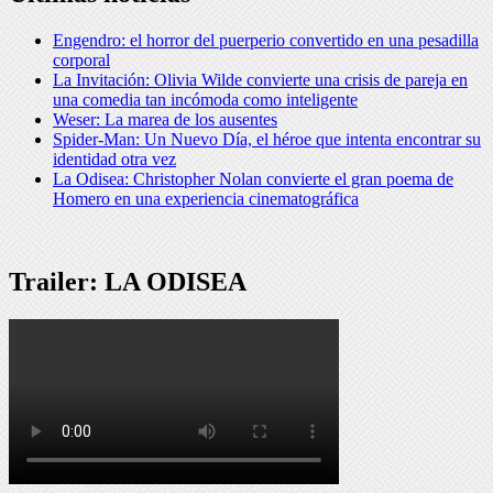
Engendro: el horror del puerperio convertido en una pesadilla
corporal
La Invitación: Olivia Wilde convierte una crisis de pareja en
una comedia tan incómoda como inteligente
Weser: La marea de los ausentes
Spider-Man: Un Nuevo Día, el héroe que intenta encontrar su
identidad otra vez
La Odisea: Christopher Nolan convierte el gran poema de
Homero en una experiencia cinematográfica
Trailer: LA ODISEA