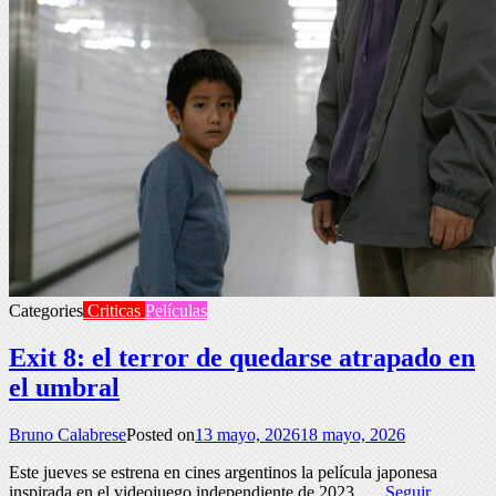
Categories
Criticas
Películas
Exit 8: el terror de quedarse atrapado en
el umbral
Bruno Calabrese
Posted on
13 mayo, 2026
18 mayo, 2026
Este jueves se estrena en cines argentinos la película japonesa
inspirada en el videojuego independiente de 2023. …
Seguir