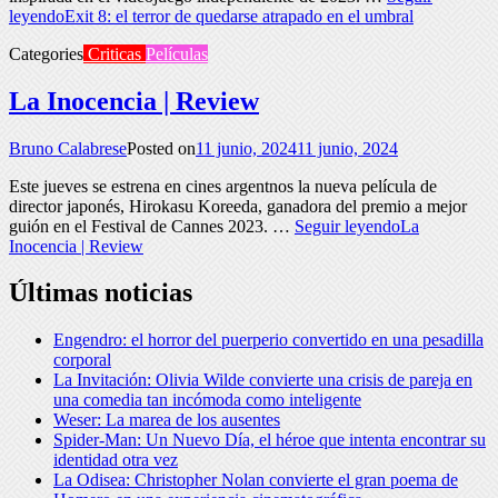
leyendo
Exit 8: el terror de quedarse atrapado en el umbral
Categories
Criticas
Películas
La Inocencia | Review
Bruno Calabrese
Posted on
11 junio, 2024
11 junio, 2024
Este jueves se estrena en cines argentnos la nueva película de
director japonés, Hirokasu Koreeda, ganadora del premio a mejor
guión en el Festival de Cannes 2023. …
Seguir leyendo
La
Inocencia | Review
Últimas noticias
Engendro: el horror del puerperio convertido en una pesadilla
corporal
La Invitación: Olivia Wilde convierte una crisis de pareja en
una comedia tan incómoda como inteligente
Weser: La marea de los ausentes
Spider-Man: Un Nuevo Día, el héroe que intenta encontrar su
identidad otra vez
La Odisea: Christopher Nolan convierte el gran poema de