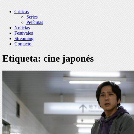
Criticas
Series
Películas
Noticias
Festivales
Streaming
Contacto
Etiqueta:
cine japonés