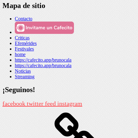
Mapa de sitio
Contacto
Criticas
Efemérides
Festivales
home
https://cafecito.app/brunocala
https://cafecito.app/brunocala
Noticias
Streaming
¡Seguinos!
facebook
twitter
feed
instagram