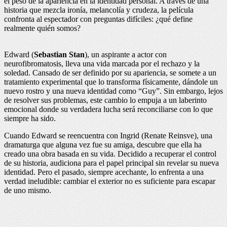
el peso de la apariencia en la identidad personal. A través de una
historia que mezcla ironía, melancolía y crudeza, la película
confronta al espectador con preguntas difíciles: ¿qué define
realmente quién somos?
Edward (
Sebastian Stan
), un aspirante a actor con
neurofibromatosis, lleva una vida marcada por el rechazo y la
soledad. Cansado de ser definido por su apariencia, se somete a un
tratamiento experimental que lo transforma físicamente, dándole un
nuevo rostro y una nueva identidad como “Guy”. Sin embargo, lejos
de resolver sus problemas, este cambio lo empuja a un laberinto
emocional donde su verdadera lucha será reconciliarse con lo que
siempre ha sido.
Cuando Edward se reencuentra con Ingrid (Renate Reinsve), una
dramaturga que alguna vez fue su amiga, descubre que ella ha
creado una obra basada en su vida. Decidido a recuperar el control
de su historia, audiciona para el papel principal sin revelar su nueva
identidad. Pero el pasado, siempre acechante, lo enfrenta a una
verdad ineludible: cambiar el exterior no es suficiente para escapar
de uno mismo.