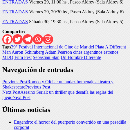
ENTRADAS
Viernes 29, 11:00 hs., Paseo Aldrey (Sala Aldrey 6)
ENTRADAS
Viernes 29, 20:30 hs., Paseo Aldrey (Sala Aldrey 6)
ENTRADAS
Sábado 30, 19:30 hs., Paseo Aldrey (Sala Aldrey 5)
Compartir:
Tags
39° Festival Internacional de Cine de Mar del Plata
A Different
Man
Aaron Schimberg
Adam Pearson
cines argentinos
estrenos
MDQ Film Fest
Sebastian Stan
Un Hombre Diferente
Navegación de entradas
Previous Post
Romeo y Ofelia: un audaz homenaje al teatro y
Shakespeare
Previous Post
Next Post
Asesino Serial: un thriller que desafía las reglas del
juego
Next Post
Últimas noticias
Engendro: el horror del puerperio convertido en una pesadilla
corporal