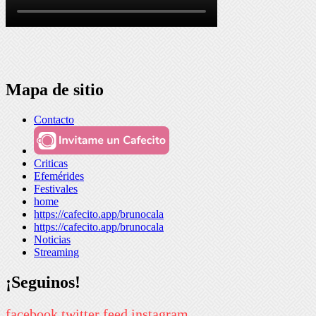
Mapa de sitio
Contacto
Criticas
Efemérides
Festivales
home
https://cafecito.app/brunocala
https://cafecito.app/brunocala
Noticias
Streaming
¡Seguinos!
facebook
twitter
feed
instagram