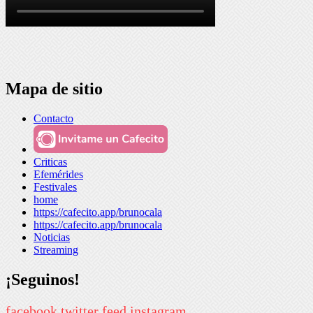
Mapa de sitio
Contacto
Criticas
Efemérides
Festivales
home
https://cafecito.app/brunocala
https://cafecito.app/brunocala
Noticias
Streaming
¡Seguinos!
facebook
twitter
feed
instagram