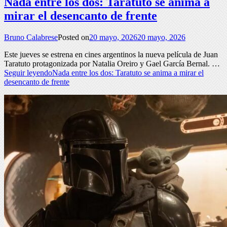
Nada entre los dos: Taratuto se anima a
mirar el desencanto de frente
Bruno Calabrese
Posted on
20 mayo, 2026
20 mayo, 2026
Este jueves se estrena en cines argentinos la nueva película de Juan
Taratuto protagonizada por Natalia Oreiro y Gael García Bernal. …
Seguir leyendo
Nada entre los dos: Taratuto se anima a mirar el
desencanto de frente