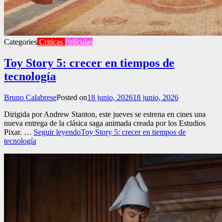
Categories
Criticas
Películas
Toy Story 5: crecer en tiempos de
tecnología
Bruno Calabrese
Posted on
18 junio, 2026
18 junio, 2026
Dirigida por Andrew Stanton, este jueves se estrena en cines una
nueva entrega de la clásica saga animada creada por los Estudios
Pixar. …
Seguir leyendo
Toy Story 5: crecer en tiempos de
tecnología