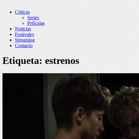
Criticas
Series
Películas
Noticias
Festivales
Streaming
Contacto
Etiqueta:
estrenos