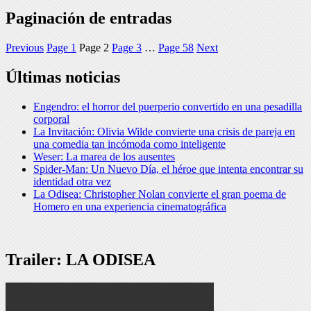
Paginación de entradas
Previous
Page
1
Page
2
Page
3
…
Page
58
Next
Últimas noticias
Engendro: el horror del puerperio convertido en una pesadilla
corporal
La Invitación: Olivia Wilde convierte una crisis de pareja en
una comedia tan incómoda como inteligente
Weser: La marea de los ausentes
Spider-Man: Un Nuevo Día, el héroe que intenta encontrar su
identidad otra vez
La Odisea: Christopher Nolan convierte el gran poema de
Homero en una experiencia cinematográfica
Trailer: LA ODISEA