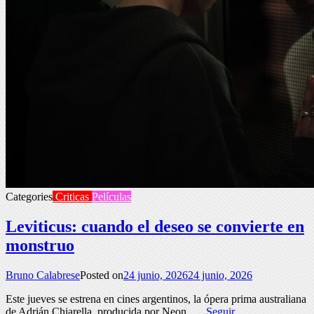
Categories
Criticas
Películas
Leviticus: cuando el deseo se convierte en
monstruo
Bruno Calabrese
Posted on
24 junio, 2026
24 junio, 2026
Este jueves se estrena en cines argentinos, la ópera prima australiana
de Adrián Chiarella, producida por Neon. …
Seguir