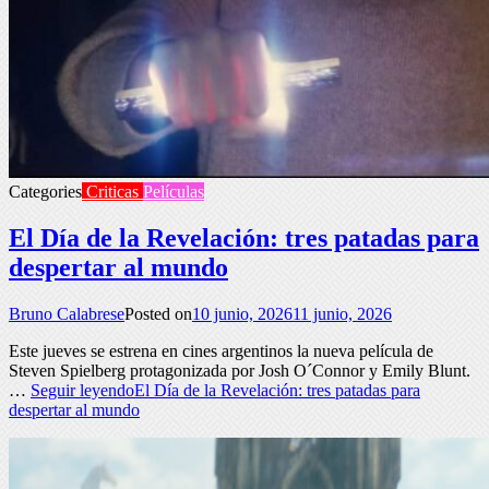
Categories
Criticas
Películas
El Día de la Revelación: tres patadas para
despertar al mundo
Bruno Calabrese
Posted on
10 junio, 2026
11 junio, 2026
Este jueves se estrena en cines argentinos la nueva película de
Steven Spielberg protagonizada por Josh O´Connor y Emily Blunt.
…
Seguir leyendo
El Día de la Revelación: tres patadas para
despertar al mundo