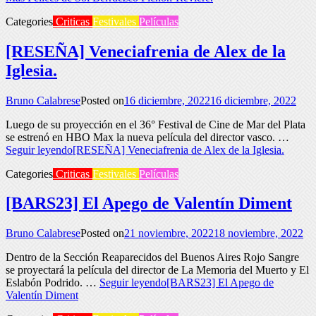
Categories
Criticas
Festivales
Películas
[RESEÑA] Veneciafrenia de Alex de la
Iglesia.
Bruno Calabrese
Posted on
16 diciembre, 2022
16 diciembre, 2022
Luego de su proyección en el 36° Festival de Cine de Mar del Plata
se estrenó en HBO Max la nueva película del director vasco. …
Seguir leyendo
[RESEÑA] Veneciafrenia de Alex de la Iglesia.
Categories
Criticas
Festivales
Películas
[BARS23] El Apego de Valentín Diment
Bruno Calabrese
Posted on
21 noviembre, 2022
18 noviembre, 2022
Dentro de la Sección Reaparecidos del Buenos Aires Rojo Sangre
se proyectará la película del director de La Memoria del Muerto y El
Eslabón Podrido. …
Seguir leyendo
[BARS23] El Apego de
Valentín Diment