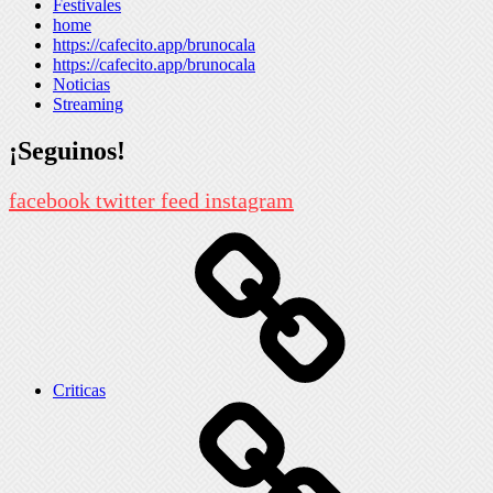
Festivales
home
https://cafecito.app/brunocala
https://cafecito.app/brunocala
Noticias
Streaming
¡Seguinos!
facebook
twitter
feed
instagram
Criticas