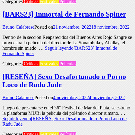
Categories
Criticas
Festivales
Películas
[BARS23] Inmortal de Fernando Spiner
Bruno Calabrese
Posted on
21 noviembre, 2022
18 noviembre, 2022
Dentro de la sección Reaparecidos del Buenos Aires Rojo Sangre se
proyectará la película del director de La Sonámbula y Aballay, el
hombre sin miedo. …
Seguir leyendo
[BARS23] Inmortal de
Fernando Spiner
Categories
Criticas
Festivales
Películas
[RESEÑA] Sexo Desafortunado o Porno
Loco de Radu Jude
Bruno Calabrese
Posted on
4 noviembre, 2022
4 noviembre, 2022
Luego de presentarse en el 36° Festival de Mar del Plata, se estrenó
la plataforma MUBi la película del polémico director rumano. …
Seguir leyendo
[RESEÑA] Sexo Desafortunado o Porno Loco de
Radu Jude
Categories
Criticas
Festivales
Películas