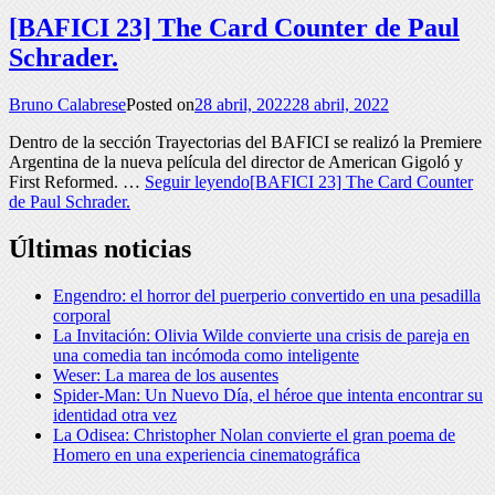
[BAFICI 23] The Card Counter de Paul
Schrader.
Bruno Calabrese
Posted on
28 abril, 2022
28 abril, 2022
Dentro de la sección Trayectorias del BAFICI se realizó la Premiere
Argentina de la nueva película del director de American Gigoló y
First Reformed. …
Seguir leyendo
[BAFICI 23] The Card Counter
de Paul Schrader.
Últimas noticias
Engendro: el horror del puerperio convertido en una pesadilla
corporal
La Invitación: Olivia Wilde convierte una crisis de pareja en
una comedia tan incómoda como inteligente
Weser: La marea de los ausentes
Spider-Man: Un Nuevo Día, el héroe que intenta encontrar su
identidad otra vez
La Odisea: Christopher Nolan convierte el gran poema de
Homero en una experiencia cinematográfica