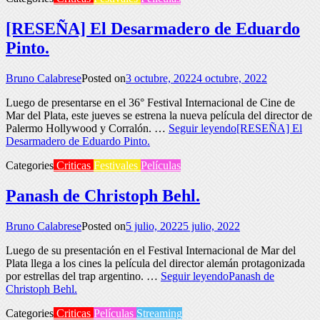
[RESEÑA] El Desarmadero de Eduardo
Pinto.
Bruno Calabrese
Posted on
3 octubre, 2022
4 octubre, 2022
Luego de presentarse en el 36° Festival Internacional de Cine de
Mar del Plata, este jueves se estrena la nueva película del director de
Palermo Hollywood y Corralón. …
Seguir leyendo
[RESEÑA] El
Desarmadero de Eduardo Pinto.
Categories
Criticas
Festivales
Películas
Panash de Christoph Behl.
Bruno Calabrese
Posted on
5 julio, 2022
5 julio, 2022
Luego de su presentación en el Festival Internacional de Mar del
Plata llega a los cines la película del director alemán protagonizada
por estrellas del trap argentino. …
Seguir leyendo
Panash de
Christoph Behl.
Categories
Criticas
Películas
Streaming