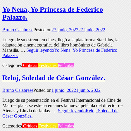
Yo Nena, Yo Princesa de Federico
Palazzo.
Bruno Calabrese
Posted on
27 junio, 2022
27 junio, 2022
Luego de su estreno en cines, llegó a la plataforma Star Plus, la
adaptación cinematográfica del libro homónimo de Gabriela
Mansilla. …
Seguir leyendo
Yo Nena, Yo Princesa de Federico
Palazzo.
Categories
Criticas
Festivales
Películas
Reloj, Soledad de César González.
Bruno Calabrese
Posted on
1 junio, 2022
1 junio, 2022
Luego de su presentación en el Festival Internacional de Cine de
Mar del plata, se estrena en cines la nueva película del director de
Atenas y Lluvia de Jaulas. …
Seguir leyendo
Reloj, Soledad de
César González.
Categories
Criticas
Festivales
Películas