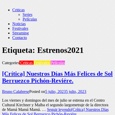
Criticas
Series
Películas
Noticias
Festivales
Streaming
Contacto
Etiqueta:
Estrenos2021
Categories
Criticas
Festivales
Películas
[Crítica] Nuestros Días Más Felices de Sol
Berruezco Pichón-Reviére.
Bruno Calabrese
Posted on
5 julio, 2023
5 julio, 2023
Los viernes y domingos del mes de julio se estrena en el Centro
Cultural Kirchner y Malba el segundo largometraje de la directora
de Mamá Mamá Mamá. …
Seguir leyendo
[Crítica] Nuestros Días
Más Felices de Sol Berruezco Pichón-Reviére.